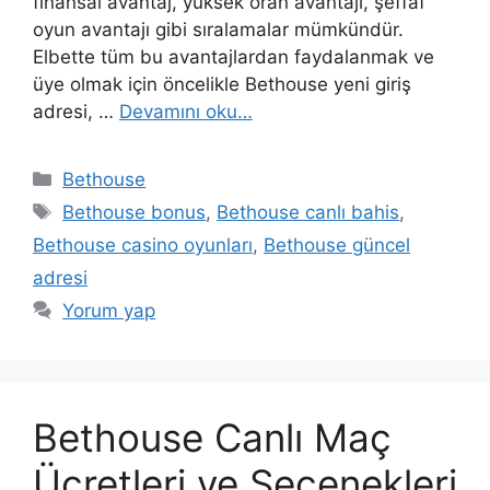
finansal avantaj, yüksek oran avantajı, şeffaf
oyun avantajı gibi sıralamalar mümkündür.
Elbette tüm bu avantajlardan faydalanmak ve
üye olmak için öncelikle Bethouse yeni giriş
adresi, …
Devamını oku…
Kategoriler
Bethouse
Etiketler
Bethouse bonus
,
Bethouse canlı bahis
,
Bethouse casino oyunları
,
Bethouse güncel
adresi
Yorum yap
Bethouse Canlı Maç
Ücretleri ve Seçenekleri