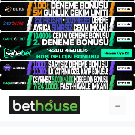
İçeriğe
atla
Menü