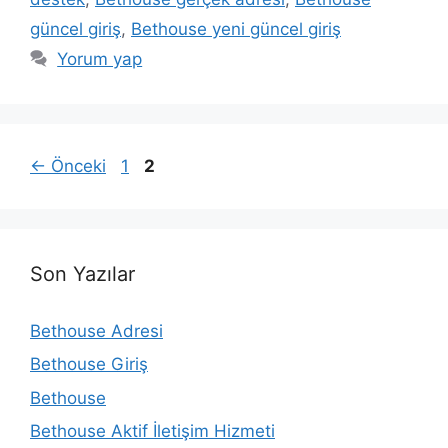
güncel giriş
,
Bethouse yeni güncel giriş
Yorum yap
Yazı
Sayfa
Sayfa
←
Önceki
1
2
dolaşımı
Son Yazılar
Bethouse Adresi
Bethouse Giriş
Bethouse
Bethouse Aktif İletişim Hizmeti