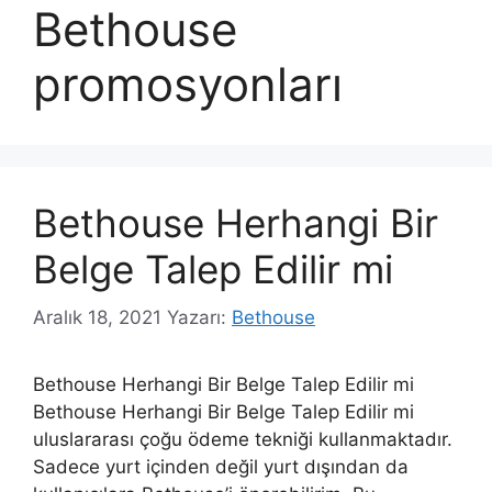
Bethouse
promosyonları
Bethouse Herhangi Bir
Belge Talep Edilir mi
Aralık 18, 2021
Yazarı:
Bethouse
Bethouse Herhangi Bir Belge Talep Edilir mi
Bethouse Herhangi Bir Belge Talep Edilir mi
uluslararası çoğu ödeme tekniği kullanmaktadır.
Sadece yurt içinden değil yurt dışından da