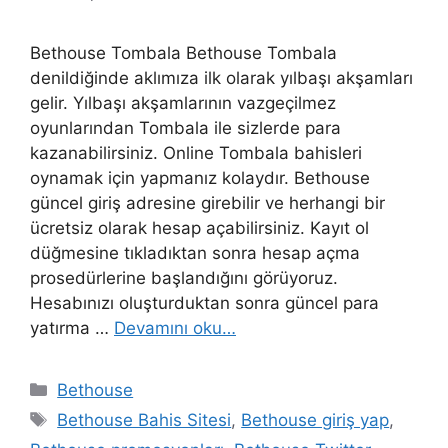
Bethouse Tombala Bethouse Tombala
denildiğinde aklımıza ilk olarak yılbaşı akşamları
gelir. Yılbaşı akşamlarının vazgeçilmez
oyunlarından Tombala ile sizlerde para
kazanabilirsiniz. Online Tombala bahisleri
oynamak için yapmanız kolaydır. Bethouse
güncel giriş adresine girebilir ve herhangi bir
ücretsiz olarak hesap açabilirsiniz. Kayıt ol
düğmesine tıkladıktan sonra hesap açma
prosedürlerine başlandığını görüyoruz.
Hesabınızı oluşturduktan sonra güncel para
yatırma …
Devamını oku…
Kategoriler
Bethouse
Etiketler
Bethouse Bahis Sitesi
,
Bethouse giriş yap
,