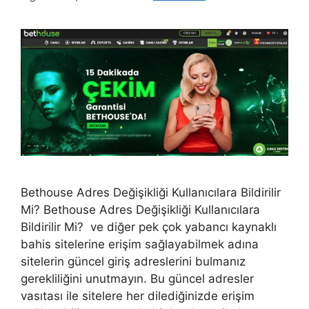
Bethouse Adres Değişikliği Kullanıcılara Bildirilir
Mi? Bethouse Adres Değişikliği Kullanıcılara
Bildirilir Mi? ve diğer pek çok yabancı kaynaklı
bahis sitelerine erişim sağlayabilmek adına
sitelerin güncel giriş adreslerini bulmanız
gerekliliğini unutmayın. Bu güncel adresler
vasıtası ile sitelere her dilediğinizde erişim