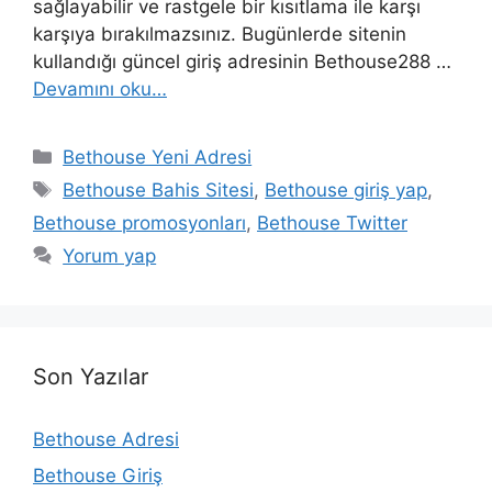
sağlayabilir ve rastgele bir kısıtlama ile karşı
karşıya bırakılmazsınız. Bugünlerde sitenin
kullandığı güncel giriş adresinin Bethouse288 …
Devamını oku…
Kategoriler
Bethouse Yeni Adresi
Etiketler
Bethouse Bahis Sitesi
,
Bethouse giriş yap
,
Bethouse promosyonları
,
Bethouse Twitter
Yorum yap
Son Yazılar
Bethouse Adresi
Bethouse Giriş