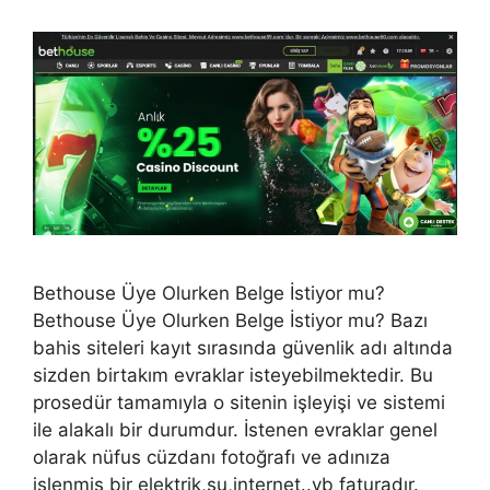
Bethouse Üye Olurken Belge İstiyor mu?
Bethouse Üye Olurken Belge İstiyor mu? Bazı
bahis siteleri kayıt sırasında güvenlik adı altında
sizden birtakım evraklar isteyebilmektedir. Bu
prosedür tamamıyla o sitenin işleyişi ve sistemi
ile alakalı bir durumdur. İstenen evraklar genel
olarak nüfus cüzdanı fotoğrafı ve adınıza
işlenmiş bir elektrik,su,internet..vb faturadır.