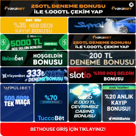
×
BETHOUSE GİRİŞ İÇİN TIKLAYINIZ!