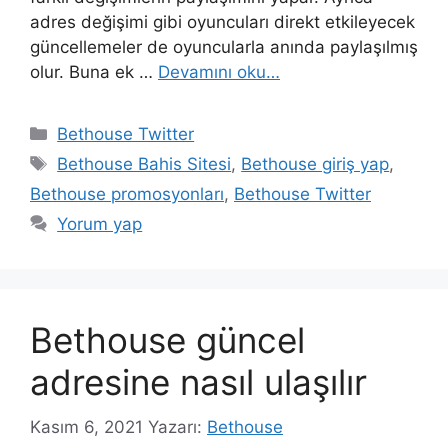
adres değişimi gibi oyuncuları direkt etkileyecek
güncellemeler de oyuncularla anında paylaşılmış
olur. Buna ek …
Devamını oku…
Kategoriler
Bethouse Twitter
Etiketler
Bethouse Bahis Sitesi
,
Bethouse giriş yap
,
Bethouse promosyonları
,
Bethouse Twitter
Yorum yap
Bethouse güncel
adresine nasıl ulaşılır
Kasım 6, 2021
Yazarı:
Bethouse