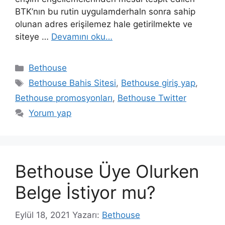
BTK’nın bu rutin uygulamderhaln sonra sahip
olunan adres erişilemez hale getirilmekte ve
siteye …
Devamını oku…
Kategoriler
Bethouse
Etiketler
Bethouse Bahis Sitesi
,
Bethouse giriş yap
,
Bethouse promosyonları
,
Bethouse Twitter
Yorum yap
Bethouse Üye Olurken
Belge İstiyor mu?
Eylül 18, 2021
Yazarı:
Bethouse