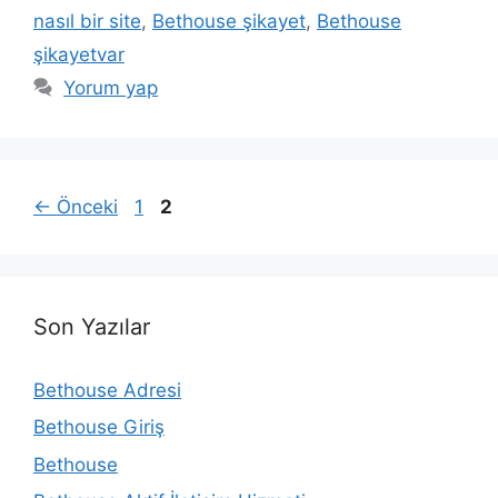
nasıl bir site
,
Bethouse şikayet
,
Bethouse
şikayetvar
Yorum yap
Yazı
Sayfa
Sayfa
←
Önceki
1
2
dolaşımı
Son Yazılar
Bethouse Adresi
Bethouse Giriş
Bethouse