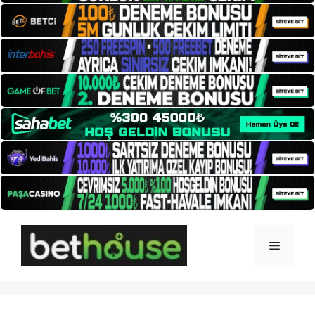
İçeriğe
atla
Menü