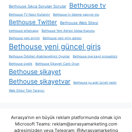
Bethouse tv
Bethouse Sıkça Sorulan Sorular
Bethouse TV Nasıl Kullanılır
Bethouse tv ödeme yapıyor mu
Bethouse Twitter
Bethouse Web Sitesi
bethouse whatsapp
Bethouse Yeni Adresi İddaa Kuponu
Bethouse yeni erişim
Bethouse yeni giriş adresi
Bethouse yeni güncel giriş
Bethouse Ödülleri Alabileceğiniz Oyunlar
Bethouse üye kayıt prosedürü
Bethouse üyelik
Bethouse Şikayeti Canlı Oyun
Bethouse şikayet
Bethouse şikayetvar
Bethouse şu anki ücreti nedir
Web Sitesi Tüm Tarayıcı
Avrasya'nın en büyük reklam platformunda olmak için
Microsoft Teams:
reklam@avrasyamarketing.com
adresimizden veya Telegram: @Avrasyamarketing