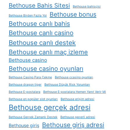
Bethouse Bahis Sitesi
Bethouse bahisçisi
Bethouse bonus
Bethouse Birden Fazla Yol
Bethouse canlı bahis
Bethouse canlı casino
Bethouse canlı destek
Bethouse canlı maç izleme
Bethouse casino
Bethouse casino oyunları
Bethouse Casino Para Çekme
Bethouse ccasino oyunları
Bethouse dragon tiger
Bethouse Düşük Risk Yorumları
Bethouse E-postalara
Bethouse E-postalara Hemen Yanıt Verir Mi
Bethouse en popüler slot oyunları
Bethouse erişim adresi
Bethouse gerçek adresi
Bethouse Gerçek Zamanlı Destek
Bethouse geçerli adresi
Bethouse giriş adresi
Bethouse giriş