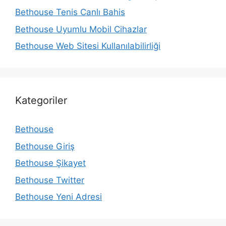
Bethouse Tenis Canlı Bahis
Bethouse Uyumlu Mobil Cihazlar
Bethouse Web Sitesi Kullanılabilirliği
Kategoriler
Bethouse
Bethouse Giriş
Bethouse Şikayet
Bethouse Twitter
Bethouse Yeni Adresi