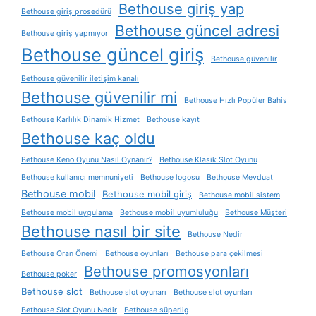
Bethouse giriş yap
Bethouse giriş prosedürü
Bethouse güncel adresi
Bethouse giriş yapmıyor
Bethouse güncel giriş
Bethouse güvenilir
Bethouse güvenilir iletişim kanalı
Bethouse güvenilir mi
Bethouse Hızlı Popüler Bahis
Bethouse Karlılık Dinamik Hizmet
Bethouse kayıt
Bethouse kaç oldu
Bethouse Keno Oyunu Nasıl Oynanır?
Bethouse Klasik Slot Oyunu
Bethouse kullanıcı memnuniyeti
Bethouse logosu
Bethouse Mevduat
Bethouse mobil
Bethouse mobil giriş
Bethouse mobil sistem
Bethouse mobil uygulama
Bethouse mobil uyumluluğu
Bethouse Müşteri
Bethouse nasıl bir site
Bethouse Nedir
Bethouse Oran Önemi
Bethouse oyunları
Bethouse para çekilmesi
Bethouse promosyonları
Bethouse poker
Bethouse slot
Bethouse slot oyunarı
Bethouse slot oyunları
Bethouse Slot Oyunu Nedir
Bethouse süperlig