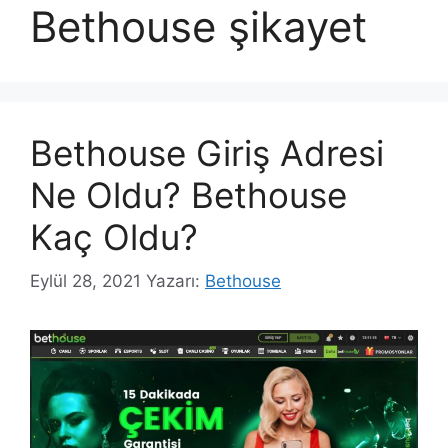
Bethouse şikayet
Bethouse Giriş Adresi
Ne Oldu? Bethouse
Kaç Oldu?
Eylül 28, 2021
Yazarı:
Bethouse