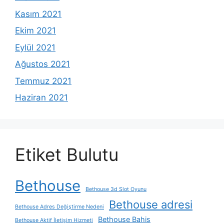
Kasım 2021
Ekim 2021
Eylül 2021
Ağustos 2021
Temmuz 2021
Haziran 2021
Etiket Bulutu
Bethouse
Bethouse 3d Slot Oyunu
Bethouse adresi
Bethouse Adres Değiştirme Nedeni
Bethouse Bahis
Bethouse Aktif İletişim Hizmeti