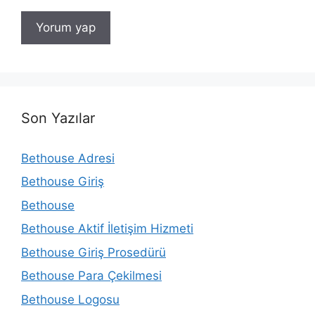
Son Yazılar
Bethouse Adresi
Bethouse Giriş
Bethouse
Bethouse Aktif İletişim Hizmeti
Bethouse Giriş Prosedürü
Bethouse Para Çekilmesi
Bethouse Logosu