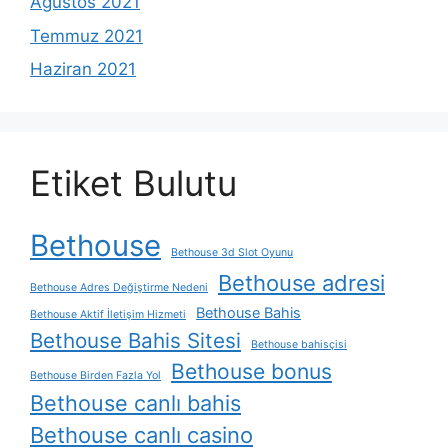
Ağustos 2021
Temmuz 2021
Haziran 2021
Etiket Bulutu
Bethouse
Bethouse 3d Slot Oyunu
Bethouse adresi
Bethouse Adres Değiştirme Nedeni
Bethouse Bahis
Bethouse Aktif İletişim Hizmeti
Bethouse Bahis Sitesi
Bethouse bahisçisi
Bethouse bonus
Bethouse Birden Fazla Yol
Bethouse canlı bahis
Bethouse canlı casino