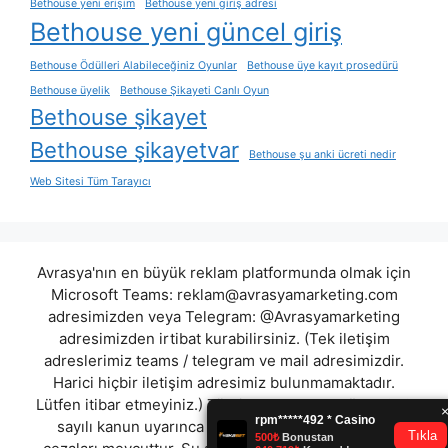
Bethouse yeni erişim
Bethouse yeni giriş adresi
Bethouse yeni güncel giriş
Bethouse Ödülleri Alabileceğiniz Oyunlar
Bethouse üye kayıt prosedürü
Bethouse üyelik
Bethouse Şikayeti Canlı Oyun
Bethouse şikayet
Bethouse şikayetvar
Bethouse şu anki ücreti nedir
Web Sitesi Tüm Tarayıcı
Avrasya'nın en büyük reklam platformunda olmak için
Microsoft Teams:
reklam@avrasyamarketing.com
adresimizden veya Telegram: @Avrasyamarketing
adresimizden irtibat kurabilirsiniz. (Tek iletişim
adreslerimiz teams / telegram ve mail adresimizdir.
Harici hiçbir iletişim adresimiz bulunmamaktadır.
Lütfen itibar etmeyiniz.) Türkiye yasalarına göre 7258
sayılı kanun uyarınca yasa dışı bahis oynamanın