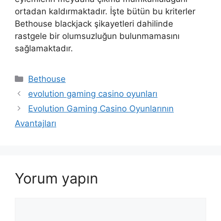
ortadan kaldırmaktadır. İşte bütün bu kriterler
Bethouse blackjack şikayetleri dahilinde
rastgele bir olumsuzluğun bulunmamasını
sağlamaktadır.
Kategoriler
Bethouse
Yazı
evolution gaming casino oyunları
dolaşımı
Evolution Gaming Casino Oyunlarının
Avantajları
Yorum yapın
Yorum