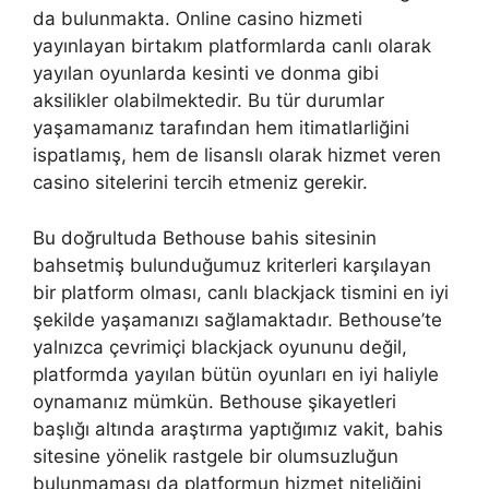
da bulunmakta. Online casino hizmeti
yayınlayan birtakım platformlarda canlı olarak
yayılan oyunlarda kesinti ve donma gibi
aksilikler olabilmektedir. Bu tür durumlar
yaşamamanız tarafından hem itimatlarliğini
ispatlamış, hem de lisanslı olarak hizmet veren
casino sitelerini tercih etmeniz gerekir.
Bu doğrultuda Bethouse bahis sitesinin
bahsetmiş bulunduğumuz kriterleri karşılayan
bir platform olması, canlı blackjack tismini en iyi
şekilde yaşamanızı sağlamaktadır. Bethouse’te
yalnızca çevrimiçi blackjack oyununu değil,
platformda yayılan bütün oyunları en iyi haliyle
oynamanız mümkün. Bethouse şikayetleri
başlığı altında araştırma yaptığımız vakit, bahis
sitesine yönelik rastgele bir olumsuzluğun
bulunmaması da platformun hizmet niteliğini