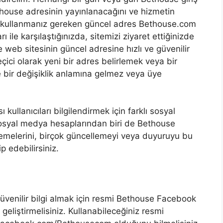
ouse adresinin yayınlanacağını ve hizmetin
tık kullanmanız gereken güncel adres Bethouse.com
ı ile karşılaştığınızda, sitemizi ziyaret ettiğinizde
 web sitesinin güncel adresine hızlı ve güvenilir
eçici olarak yeni bir adres belirlemek veya bir
 bir değişiklik anlamına gelmez veya üye
 kullanıcıları bilgilendirmek için farklı sosyal
sosyal medya hesaplarından biri de Bethouse
lemelerini, birçok güncellemeyi veya duyuruyu bu
 edebilirsiniz.
enilir bilgi almak için resmi Bethouse Facebook
geliştirmelisiniz. Kullanabileceğiniz resmi