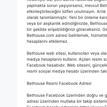
yapmakta sorun yaşıyorsanız, mevcut Beth
etkinleştirileceğini lütfen unutmayın. Ar
olarak tanımlanmıştır. Yeni bir önleme karar
veya bir alışkanlık edindiğinizde, Bethouse
bir şekilde erişebildiğinizi göreceksiniz. G
Bethouse.com adresi belirlemek, hizmette
hesaplarını etkilemez.
Bethouse web sitesi, kullanıcıları veya olası
medya hesaplarını kullanır. Açılan resmi 
Facebook hesabıdır. Web sitesini, güncel
resmi sosyal medya hesabı üzerinden takip
Bethouse Resmi Facebook Adresi
Bethouse Facebook üzerinden doğru ve güv
adresi üzerinden mutlaka bir takip sistemi 