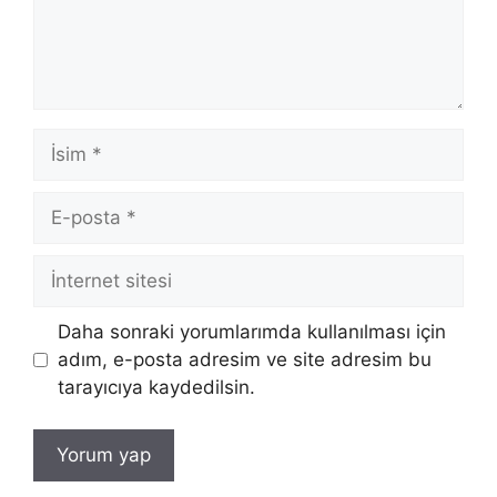
İsim
E-
posta
İnternet
sitesi
Daha sonraki yorumlarımda kullanılması için
adım, e-posta adresim ve site adresim bu
tarayıcıya kaydedilsin.