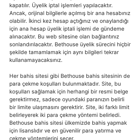
kapatılır. Üyelik iptal işlemleri yapılacaktır.
Ancak, orijinal bilgilerle açılmış bir ana hesabınız
olabilir. İkinci kez hesap açtığınız ve onaylandığı
için ana hesap üyelik iptali işlemi de gündeme
alınacaktır. Bu web sitesine olan bağlantınız
sonlandırılacaktır. Bethouse üyelik sürecini hiçbir
şekilde tamamlamak için aynı bilgileri tekrar
kullanamayacaksınız.
Her bahis sitesi gibi Bethouse bahis sitesinin de
para çekme koşulları bulunmaktadır. Site, bu
koşulları sağlamak için herhangi bir resmi belge
gerektirmez, sadece oyundaki paranızın belirli
bir limite ulaşmasını gerektirir. Site, iki farklı limit
belirleyerek iki para çekme yöntemi belirledi.
Bethouse bahis sitesi ülkemizde bahis yapmak
için lisanslıdır ve en güvenilir para yatırma ve
çekme yöntemlerini seçer.