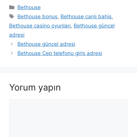
Kategoriler
Bethouse
Etiketler
Bethouse bonus
,
Bethouse canlı bahis
,
Bethouse casino oyunları
,
Bethouse güncel
adresi
Yazı
Bethouse güncel adresi
dolaşımı
Bethouse Cep telefonu giriş adresi
Yorum yapın
Yorum