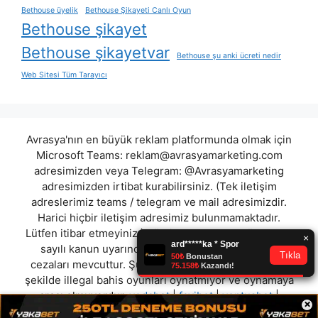
Bethouse üyelik
Bethouse Şikayeti Canlı Oyun
Bethouse şikayet
Bethouse şikayetvar
Bethouse şu anki ücreti nedir
Web Sitesi Tüm Tarayıcı
Avrasya'nın en büyük reklam platformunda olmak için
Microsoft Teams:
reklam@avrasyamarketing.com
adresimizden veya Telegram: @Avrasyamarketing
adresimizden irtibat kurabilirsiniz. (Tek iletişim
adreslerimiz teams / telegram ve mail adresimizdir.
Harici hiçbir iletişim adresimiz bulunmamaktadır.
Lütfen itibar etmeyiniz.) Türkiye yasalarına göre 7258
sayılı kanun uyarınca yasa dışı bahis oynamanın
cezaları mevcuttur. Şu an bulunduğunuz site hiç bir
şekilde illegal bahis oyunları oynatmıyor ve oynamaya
aracı olmuyordur.
yodabet
|
favibet
|
ventusbet
|
×
bettinho
|
betpipo
|
nextbet
|
betves
|
redkitcasino