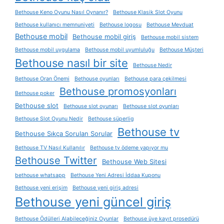
Bethouse Keno Oyunu Nasıl Oynanır?
Bethouse Klasik Slot Oyunu
Bethouse kullanıcı memnuniyeti
Bethouse logosu
Bethouse Mevduat
Bethouse mobil
Bethouse mobil giriş
Bethouse mobil sistem
Bethouse mobil uygulama
Bethouse mobil uyumluluğu
Bethouse Müşteri
Bethouse nasıl bir site
Bethouse Nedir
Bethouse Oran Önemi
Bethouse oyunları
Bethouse para çekilmesi
Bethouse promosyonları
Bethouse poker
Bethouse slot
Bethouse slot oyunarı
Bethouse slot oyunları
Bethouse Slot Oyunu Nedir
Bethouse süperlig
Bethouse tv
Bethouse Sıkça Sorulan Sorular
Bethouse TV Nasıl Kullanılır
Bethouse tv ödeme yapıyor mu
Bethouse Twitter
Bethouse Web Sitesi
bethouse whatsapp
Bethouse Yeni Adresi İddaa Kuponu
Bethouse yeni erişim
Bethouse yeni giriş adresi
Bethouse yeni güncel giriş
Bethouse Ödülleri Alabileceğiniz Oyunlar
Bethouse üye kayıt prosedürü