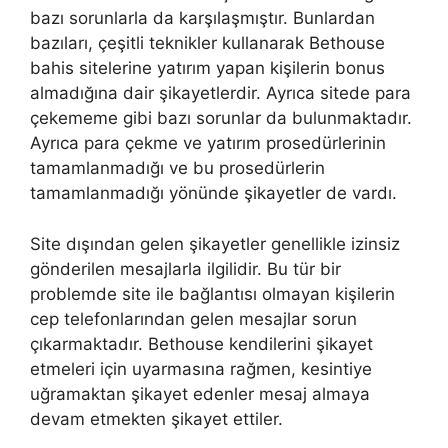
bazı sorunlarla da karşılaşmıştır. Bunlardan
bazıları, çeşitli teknikler kullanarak Bethouse
bahis sitelerine yatırım yapan kişilerin bonus
almadığına dair şikayetlerdir. Ayrıca sitede para
çekememe gibi bazı sorunlar da bulunmaktadır.
Ayrıca para çekme ve yatırım prosedürlerinin
tamamlanmadığı ve bu prosedürlerin
tamamlanmadığı yönünde şikayetler de vardı.
Site dışından gelen şikayetler genellikle izinsiz
gönderilen mesajlarla ilgilidir. Bu tür bir
problemde site ile bağlantısı olmayan kişilerin
cep telefonlarından gelen mesajlar sorun
çıkarmaktadır. Bethouse kendilerini şikayet
etmeleri için uyarmasına rağmen, kesintiye
uğramaktan şikayet edenler mesaj almaya
devam etmekten şikayet ettiler.