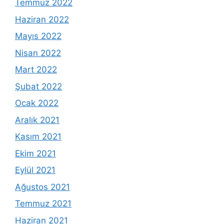
Temmuz 2022
Haziran 2022
Mayıs 2022
Nisan 2022
Mart 2022
Şubat 2022
Ocak 2022
Aralık 2021
Kasım 2021
Ekim 2021
Eylül 2021
Ağustos 2021
Temmuz 2021
Haziran 2021