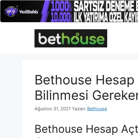
İçeriğe
atla
Bethouse Hesap 
Bilinmesi Gereke
Ağustos 31, 2021
Yazarı:
Bethouse
Bethouse Hesap Açtı