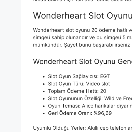
Wonderheart Slot Oyunu
Wonderheart slot oyunu 20 ödeme hatlı ve
simgeü sahip olunandır ve bu simgeü 5 
mümkündür. Şayet bunu başarabilirseniz so
Wonderheart Slot Oyunu Genel
Slot Oyun Sağlayıcısı: EGT
Slot Oyun Türü: Video slot
Toplam Ödeme Hattı: 20
Slot Oyununun Özelliği: Wild ve Fre
Oyun Teması: Alice harikalar diyarı
Geri Ödeme Oranı: %96,69
Uyumlu Olduğu Yerler: Akıllı cep telefonları