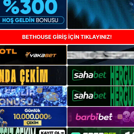
BETHOUSE GİRİŞ İÇİN TIKLAYINIZ!